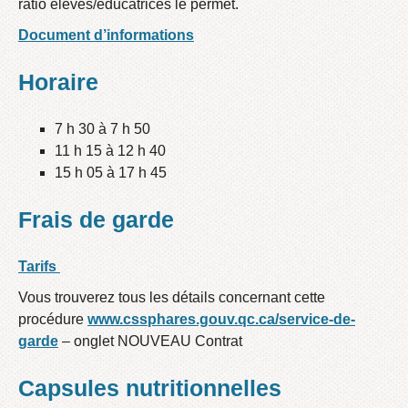
ratio élèves/éducatrices le permet.
Document d’informations
Horaire
7 h 30 à 7 h 50
11 h 15 à 12 h 40
15 h 05 à 17 h 45
Frais de garde
Tarifs
Vous trouverez tous les détails concernant cette
procédure
www.cssphares.gouv.qc.ca/service-de-
garde
– onglet NOUVEAU Contrat
Capsules nutritionnelles